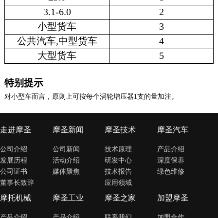
3.1-6.0
2
小型货车
3
公共汽车,中型货车
4
大型货车
5
特别提示
对小型车而言，原则上可按每个涡轮增压器1支的量加注。
走进摩圣
摩圣新闻
摩圣技术
摩圣汽车
公司介绍
公司新闻
技术原理
产品介绍
发展历程
活动介绍
研发中心
深度保养
公司证书
媒体聚焦
技术报告
绿色维修
董事长致辞
应用领域
摩托机械
摩圣工业
摩圣之家
加盟摩圣
产品介绍
产品介绍
联系我们
加盟合作