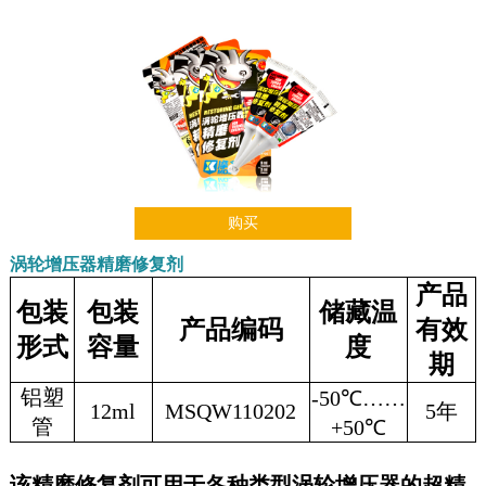
购买
涡轮增压器精磨修复剂
产品
包装
包装
储藏温
产品编码
有效
形式
容量
度
期
铝塑
-50℃……
12ml
MSQW110202
5年
管
+50℃
该精磨修复剂可用于各种类型涡轮增压器的超精