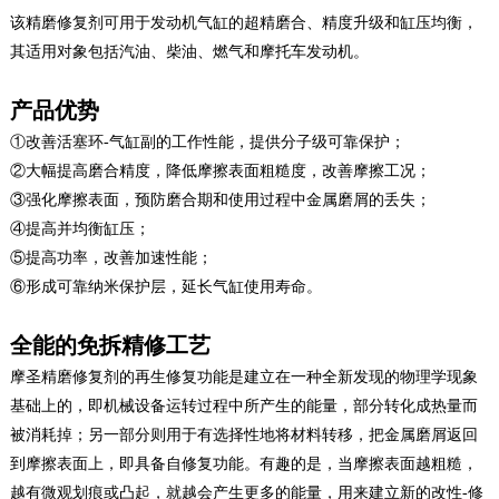
该精磨修复剂可用于发动机气缸的超精磨合、精度升级和缸压均衡，
其适用对象包括汽油、柴油、燃气和摩托车发动机。
产品优势
①改善活塞环-气缸副的工作性能，提供分子级可靠保护；
②大幅提高磨合精度，降低摩擦表面粗糙度，改善摩擦工况；
③强化摩擦表面，预防磨合期和使用过程中金属磨屑的丢失；
④提高并均衡缸压；
⑤提高功率，改善加速性能；
⑥形成可靠纳米保护层，延长气缸使用寿命。
全能的免拆精修工艺
摩圣精磨修复剂的再生修复功能
是建立在一种全新发现的物理学现象
基础上的，即机械设备运转过程中所产生的能量，部分转化成热量而
被消耗掉；另一部分则用于有选择性地将材料转移，把金属磨屑返回
到摩擦表面上，即具备自修复功能。有趣的是，当摩擦表面越粗糙，
越有微观划痕或凸起，就越会产生更多的能量，用来建立新的改性-修