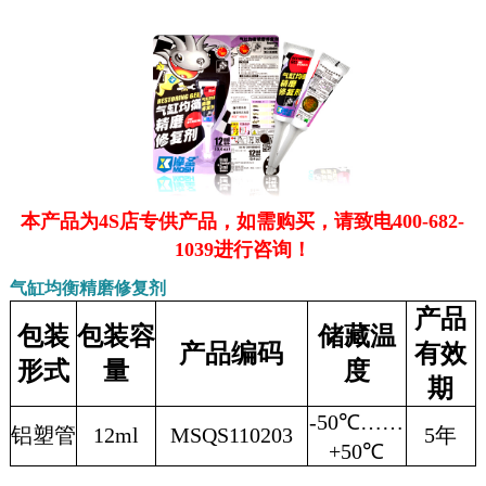
本产品为4S店专供产品，如需购买，请致电400-682-
1039进行咨询！
气缸均衡精磨修复剂
产品
包装
包装容
储藏温
产品编码
有效
形式
量
度
期
-50℃……
铝塑管
12ml
MSQS110203
5年
+50℃