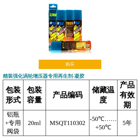
购买
精装强化涡轮增压器专用再生剂-凝胶
产品
包装
包装
储藏温
产品编码
有效
形式
容量
度
期
铝瓶
-50℃……
+专用
20ml
MSQT110302
5年
+50℃
阀袋