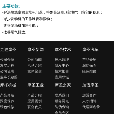
主要功效:
-解决燃烧室积炭堆积问题，特别是活塞顶部和气门背部的积炭；
-减少发动机的工作噪音和振动；
-改善发动机加速性能；
-改善尾气排放。
走进摩圣
摩圣新闻
摩圣技术
摩圣汽车
公司介绍
公司新闻
技术原理
产品介绍
发展历程
活动介绍
研发中心
深度保养
公司证书
媒体聚焦
技术报告
绿色维修
董事长致辞
应用领域
摩托机械
摩圣工业
摩圣之家
加盟摩圣
产品介绍
产品介绍
联系我们
加盟合作
深度保养
应用案例
服务网点
人才招聘
绿色维修
联合攻关
防伪查询
代理商名录
会员专区