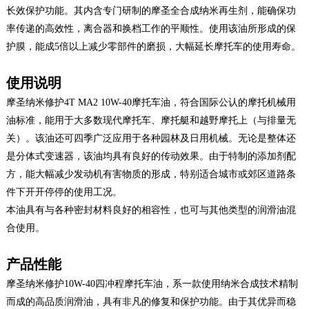
长效保护功能。其内含专门研制的摩圣全合成纳米再生剂，能确保功
率传递的高效性，离合器和换档工作的平顺性。使用该油所形成的保
护膜，能成5倍以上减少零部件的磨损，大幅延长摩托车的使用寿命。
使用说明
摩圣纳米修护4T MA2 10W-40摩托车油，符合国际公认的摩托机械用
油标准，能用于大多数现代摩托车、摩托艇和越野摩托上（与排量无
关）。该油还可四季广泛应用于各种园林及日用机械。无论是整体还
是分体式变速器，该油均具有良好的传动效果。由于特制的添加剂配
方，能大幅减少发动机有害物质的形成，特别适合城市或郊区道路条
件下开开停停的使用工况。
本油具有与各种密封材料良好的相容性，也可与其他类型的润滑油混
合使用。
产品性能
摩圣纳米修护10W-40四冲程摩托车油，系一款使用纳米合成技术精制
而成的高品质润滑油，具有非凡的修复和保护功能。由于其优异而稳