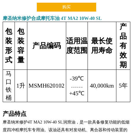
购买
摩圣纳米修护合成摩托车油 4T MA2 10W-40 SL
产
包
包
品
装
装
适用温
最长使
产品编码
有
形
容
度范围
用寿命
效
式
量
期
马
-39℃
口
1升
MSMH620102
……
40,000km
5年
铁
+45℃
桶
产品特点
摩圣纳米修护4T MA2 10W-40 SL润滑油，是一款具备修复功能的低烟
度四冲程摩托车专用油。该油还具有对发动机、离合器和传动装置的