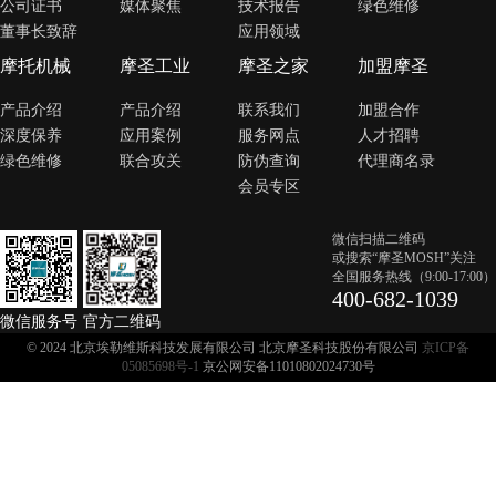
公司证书
媒体聚焦
技术报告
绿色维修
董事长致辞
应用领域
摩托机械
摩圣工业
摩圣之家
加盟摩圣
产品介绍
产品介绍
联系我们
加盟合作
深度保养
应用案例
服务网点
人才招聘
绿色维修
联合攻关
防伪查询
代理商名录
会员专区
微信扫描二维码
或搜索“摩圣MOSH”关注
全国服务热线（9:00-17:00）
400-682-1039
微信服务号
官方二维码
© 2024 北京埃勒维斯科技发展有限公司 北京摩圣科技股份有限公司
京ICP备
05085698号-1
京公网安备11010802024730号