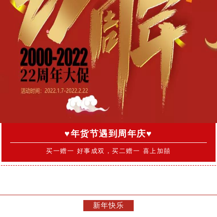
♥年货节遇到周年庆♥
买一赠一 好事成双，买二赠一 喜上加囍
新年快乐