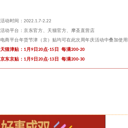
活动时间：
202
2
.
1
.
7
-
2
.2
2
活动平台：京东官方、天猫官方
、摩圣直营店
电商平台年货节津（京）贴均可在此次周年庆活动中叠加使用
天猫津贴：
月
日
点
日 每满
1
9
20
-15
200-20
京东京贴：
月
日
点
日 每满
1
9
20
-13
200-30