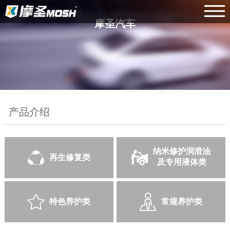
摩圣汽车
产品介绍
纳米修护润滑油
再生修复类
及专用液体类
特色养护类
常规养护类