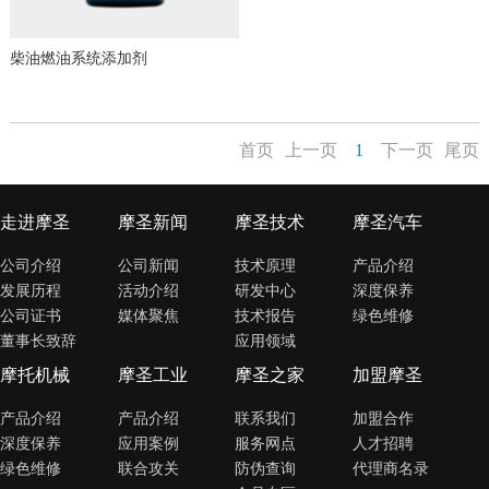
柴油燃油系统添加剂
首页
上一页
1
下一页
尾页
走进摩圣
摩圣新闻
摩圣技术
摩圣汽车
公司介绍
公司新闻
技术原理
产品介绍
发展历程
活动介绍
研发中心
深度保养
公司证书
媒体聚焦
技术报告
绿色维修
董事长致辞
应用领域
摩托机械
摩圣工业
摩圣之家
加盟摩圣
产品介绍
产品介绍
联系我们
加盟合作
深度保养
应用案例
服务网点
人才招聘
绿色维修
联合攻关
防伪查询
代理商名录