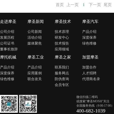
首页
上一页
1
下一页
尾页
走进摩圣
摩圣新闻
摩圣技术
摩圣汽车
公司介绍
公司新闻
技术原理
产品介绍
发展历程
活动介绍
研发中心
深度保养
公司证书
媒体聚焦
技术报告
绿色维修
董事长致辞
应用领域
摩托机械
摩圣工业
摩圣之家
加盟摩圣
产品介绍
产品介绍
联系我们
加盟合作
深度保养
应用案例
服务网点
人才招聘
绿色维修
联合攻关
防伪查询
代理商名录
会员专区
微信扫描二维码
或搜索“摩圣MOSH”关注
全国服务热线（9:00-17:00）
400-682-1039