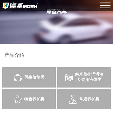
摩圣汽车
产品介绍
纳米修护润滑油
再生修复类
及专用液体类
特色养护类
常规养护类