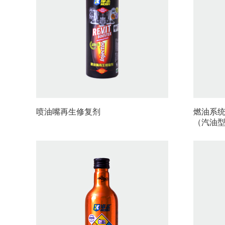
喷油嘴再生修复剂
燃油系统
（汽油型