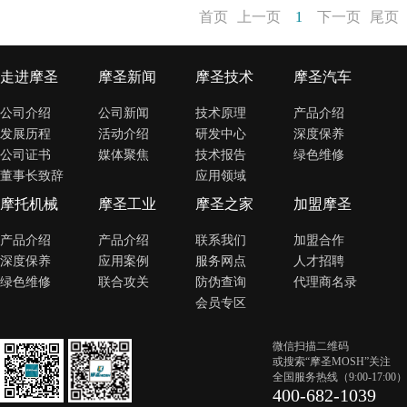
首页
上一页
1
下一页
尾页
走进摩圣
摩圣新闻
摩圣技术
摩圣汽车
公司介绍
公司新闻
技术原理
产品介绍
发展历程
活动介绍
研发中心
深度保养
公司证书
媒体聚焦
技术报告
绿色维修
董事长致辞
应用领域
摩托机械
摩圣工业
摩圣之家
加盟摩圣
产品介绍
产品介绍
联系我们
加盟合作
深度保养
应用案例
服务网点
人才招聘
绿色维修
联合攻关
防伪查询
代理商名录
会员专区
微信扫描二维码
或搜索“摩圣MOSH”关注
全国服务热线（9:00-17:00）
400-682-1039